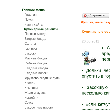
Главное меню
Главная
Поделиться…
Поиск
Кулинарные се
Карта сайта
Кулинарные рецепты
Кулинарные со
Первые блюда
Вторые блюда
20.05.2011
Салаты
• С
Гарниры
вре
Закуски
Мясные блюда
пер
Рыбные блюда
Сладкие блюда
• Дольки че
Сладкие пироги
опустить в го
Фруктово-ягодные супы
Кисели
• Засохшую 
Компоты
несколько ка
Желе и муссы
Коктейли
Соусы
• Если кетчу
Закусочные пироги