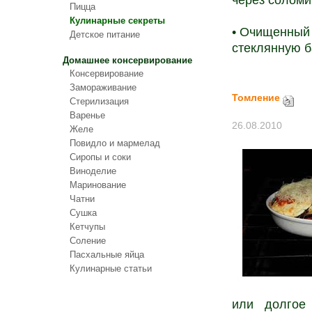
через соломи
Пицца
Кулинарные секреты
• Очищенный 
Детское питание
стеклянную б
Домашнее консервирование
Консервирование
Замораживание
Томление
Стерилизация
Варенье
26.08.2010
Желе
Повидло и мармелад
Сиропы и соки
Виноделие
Маринование
Чатни
Сушка
Кетчупы
Соление
Пасхальные яйца
Кулинарные статьи
или долгое 