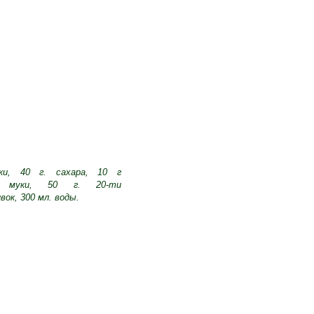
ики, 40 г. сахара, 10 г
й муки, 50 г. 20-ти
ок, 300 мл. воды.