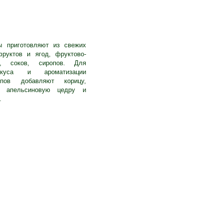
ы приготовляют из свежих
руктов и ягод, фруктово-
, соков, сиропов. Для
куса и ароматизации
пов добавляют корицу,
 апельсиновую цедру и
.