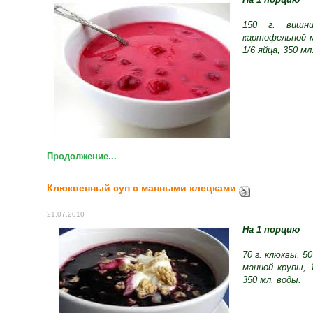
150 г. вишн
картофельной м
1/6 яйца, 350 мл
Продолжение...
Клюквенный суп с манными клецками
21.07.2010
На 1 порцию
70 г. клюквы, 50
манной крупы, 
350 мл. воды.