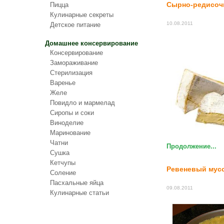
Сырно-редисоч
Пицца
Кулинарные секреты
10.08.2011
Детское питание
Домашнее консервирование
Консервирование
Замораживание
Стерилизация
Варенье
Желе
Повидло и мармелад
Сиропы и соки
Виноделие
Маринование
Чатни
Продолжение...
Сушка
Кетчупы
Ревеневый мус
Соление
Пасхальные яйца
09.08.2011
Кулинарные статьи