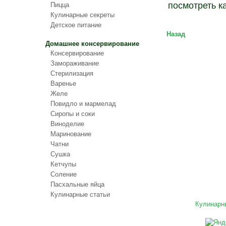
посмотреть к
Пицца
Кулинарные секреты
Детское питание
Назад
Домашнее консервирование
Консервирование
Замораживание
Стерилизация
Варенье
Желе
Повидло и мармелад
Сиропы и соки
Виноделие
Маринование
Чатни
Сушка
Кетчупы
Соление
Пасхальные яйца
Кулинарные статьи
Кулинарн