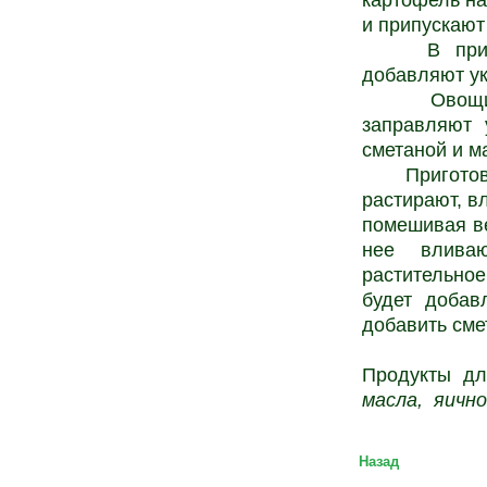
картофель на
и припускают
В припуще
добавляют ук
Овощи, по
заправляют 
сметаной и м
Приготовлен
растирают, в
помешивая ве
нее влива
растительно
будет добав
добавить сме
Продукты д
масла, яичног
Назад