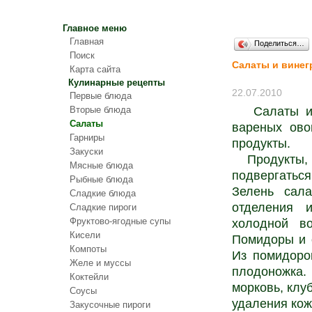
Главное меню
Главная
Поделиться…
Поиск
Салаты и винег
Карта сайта
Кулинарные рецепты
22.07.2010
Первые блюда
Вторые блюда
Салаты и в
Салаты
вареных ово
Гарниры
продукты.
Закуски
Продукты, в
Мясные блюда
подвергатьс
Рыбные блюда
Зелень сала
Сладкие блюда
отделения 
Сладкие пироги
Фруктово-ягодные супы
холодной в
Кисели
Помидоры и 
Компоты
Из помидоров
Желе и муссы
плодоножка.
Коктейли
морковь, клу
Соусы
удаления ко
Закусочные пироги