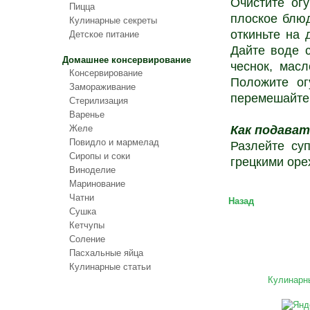
Очистите ог
Пицца
плоское блюд
Кулинарные секреты
откиньте на 
Детское питание
Дайте воде с
Домашнее консервирование
чеснок, масл
Консервирование
Положите ог
Замораживание
перемешайте 
Стерилизация
Варенье
Как подава
Желе
Повидло и мармелад
Разлейте су
Сиропы и соки
грецкими оре
Виноделие
Маринование
Чатни
Назад
Сушка
Кетчупы
Соление
Пасхальные яйца
Кулинарные статьи
Кулинарн