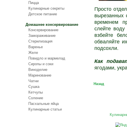
Пицца
Кулинарные секреты
Просто отдел
Детское питание
вырезанных с
временем п
Домашнее консервирование
слейте воду 
Консервирование
взбейте бел
Замораживание
обваляйте их
Стерилизация
Варенье
подсохли.
Желе
Повидло и мармелад
Как подава
Сиропы и соки
ягодами, укр
Виноделие
Маринование
Чатни
Назад
Сушка
Кетчупы
Соление
Пасхальные яйца
Кулинарные статьи
Кулинарн