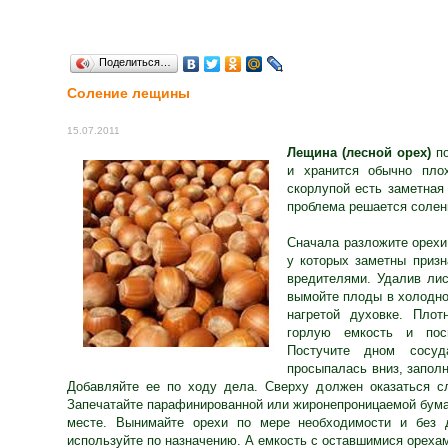
Поделиться…
Соление лещины
15.07.2011
Лещина (лесной орех)
по
и хранится обычно пло
скорлупой есть заметная
проблема решается солен
Сначала разложите орехи 
у которых заметны призн
вредителями. Удалив лис
вымойте плоды в холодно
нагретой духовке. Плот
горлую емкость и пос
Постучите дном сосу
просыпалась вниз, запол
Добавляйте ее по ходу дела. Сверху должен оказаться с
Запечатайте парафинированной или жиронепроницаемой бума
месте. Вынимайте орехи по мере необходимости и без д
используйте по назначению. А емкость с оставшимися орехам