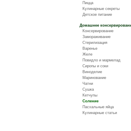
Пицца
Кулинарные секреты
Детское питание
Домашнее консервирован
Консервирование
Замораживание
Стерилизация
Варенье
Желе
Повидло и мармелад
Сиропы и соки
Виноделие
Маринование
Чатни
Сушка
Кетчупы
Соление
Пасхальные яйца
Кулинарные статьи