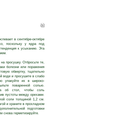
спевает в сентябре-октябре
хо, поскольку у ядра под
 тенденция к усыханию. Эта
ием.
на просушку. Отбросьте те,
аки болезни или поражения
товую обвертку, тщательно
й воде и просушите в слабо
но упакуйте их в широко-
ыпьте поваренной солью.
да об стол, чтобы соль
нив пустоты между орехами.
лой соли толщиной 1,2 см.
гой и храните в прохладном
ополнительной подготовки
и снова герметизируйте.