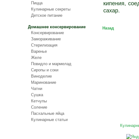
кипения, сое
Пицца
Кулинарные секреты
сахар.
Детское питание
Домашнее консервирование
Назад
Консервирование
Замораживание
Стерилизация
Варенье
Желе
Повидло и мармелад
Сиропы и соки
Виноделие
Маринование
Чатни
Сушка
Кетчупы
Соление
Пасхальные яйца
Кулинарные статьи
Кулинарн