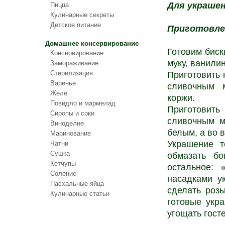
Для украшен
Пицца
Кулинарные секреты
Детское питание
Приготовле
Домашнее консервирование
Готовим биск
Консервирование
муку, ванили
Замораживание
Стерилизация
Приготовить 
Варенье
сливочным 
Желе
коржи.
Повидло и мармелад
Приготовит
Сиропы и соки
сливочным м
Виноделие
белым, а во 
Маринование
Украшение т
Чатни
Сушка
обмазать бо
Кетчупы
остальное: 
Соление
насадками ук
Пасхальные яйца
сделать розы
Кулинарные статьи
готовые укра
угощать госте