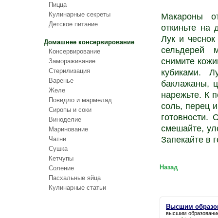
Пицца
Кулинарные секреты
Макароны о
Детское питание
откиньте на 
Лук и чеснок
Домашнее консервирование
сельдерей 
Консервирование
снимите кожи
Замораживание
Стерилизация
кубиками. Л
Варенье
баклажаны, ц
Желе
нарежьте. К 
Повидло и мармелад
соль, перец и
Сиропы и соки
готовности.
Виноделие
смешайте, ул
Маринование
Запекайте в г
Чатни
Сушка
Кетчупы
Назад
Соление
Пасхальные яйца
Кулинарные статьи
Высшим образо
высшим образовани