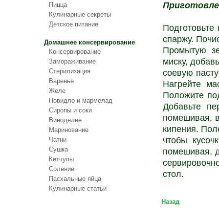
Приготовле
Пицца
Кулинарные секреты
Детское питание
Подготовьте 
спаржу. Почи
Домашнее консервирование
Промытую зе
Консервирование
миску, добав
Замораживание
Стерилизация
соевую пасту
Варенье
Нагрейте ма
Желе
Положите по
Повидло и мармелад
Добавьте пе
Сиропы и соки
помешивая, в
Виноделие
кипения. Пол
Маринование
чтобы кусоч
Чатни
Сушка
помешивая, д
Кетчупы
сервировочн
Соление
стол.
Пасхальные яйца
Кулинарные статьи
Назад