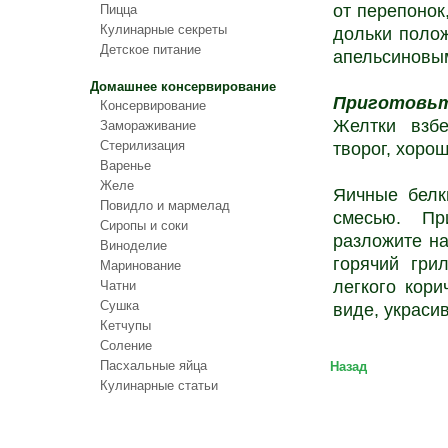
от перепонок
Пицца
Кулинарные секреты
дольки полож
Детское питание
апельсиновы
Домашнее консервирование
Приготовь
Консервирование
Желтки взбе
Замораживание
Стерилизация
творог, хорош
Варенье
Желе
Яичные белк
Повидло и мармелад
смесью. Пр
Сиропы и соки
разложите на
Виноделие
горячий гри
Маринование
легкого кори
Чатни
Сушка
виде, украси
Кетчупы
Соление
Пасхальные яйца
Назад
Кулинарные статьи