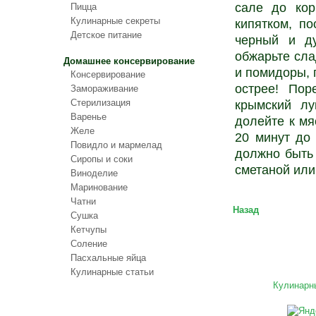
сале до кор
Пицца
Кулинарные секреты
кипятком, по
Детское питание
черный и д
обжарьте сла
Домашнее консервирование
и помидоры, 
Консервирование
острее! Пор
Замораживание
Стерилизация
крымский лу
Варенье
долейте к мя
Желе
20 минут до
Повидло и мармелад
должно быть 
Сиропы и соки
сметаной или
Виноделие
Маринование
Чатни
Назад
Сушка
Кетчупы
Соление
Пасхальные яйца
Кулинарные статьи
Кулинарн