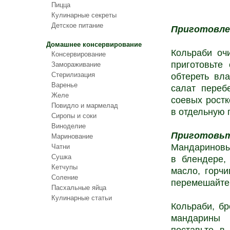
Пицца
Кулинарные секреты
Детское питание
Приготовле
Домашнее консервирование
Кольраби оч
Консервирование
приготовьте
Замораживание
Стерилизация
обтереть вл
Варенье
салат переб
Желе
соевых ростк
Повидло и мармелад
в отдельную 
Сиропы и соки
Виноделие
Приготовьт
Маринование
Мандариновы
Чатни
Сушка
в блендере, 
Кетчупы
масло, горчи
Соление
перемешайте
Пасхальные яйца
Кулинарные статьи
Кольраби, бр
мандарины 