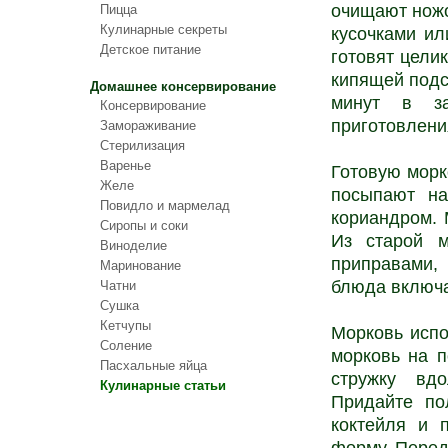
очищают ножо
Пицца
Кулинарные секреты
кусочками и
Детское питание
готовят цели
кипящей подс
Домашнее консервирование
минут в за
Консервирование
приготовлени
Замораживание
Стерилизация
Варенье
Готовую мор
Желе
посыпают на
Повидло и мармелад
кориандром. 
Сиропы и соки
Из старой 
Виноделие
приправами,
Маринование
блюда включа
Чатни
Сушка
Кетчупы
Морковь испо
Соление
морковь на 
Пасхальные яйца
стружку вд
Кулинарные статьи
Придайте по
коктейля и 