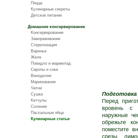
Пицца
Кулинарные секреты
Детское питание
Домашнее консервирование
Консервирование
Замораживание
Стерилизация
Варенье
Желе
Повидло и мармелад
Сиропы и соки
Виноделие
Маринование
Чатни
Подготовка
Сушка
Кетчупы
Перед приго
Соление
вровень с 
Пасхальные яйца
наружные че
Кулинарные статьи
обрежьте ко
поместите в
срезы лимо