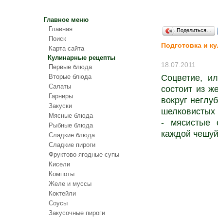
Главное меню
Главная
Поделиться…
Поиск
Подготовка и к
Карта сайта
Кулинарные рецепты
18.07.2011
Первые блюда
Вторые блюда
Соцветие, и
Салаты
состоит из ж
Гарниры
вокруг неглу
Закуски
шелковистых 
Мясные блюда
- мясистые 
Рыбные блюда
каждой чешуй
Сладкие блюда
Сладкие пироги
Фруктово-ягодные супы
Кисели
Компоты
Желе и муссы
Коктейли
Соусы
Закусочные пироги