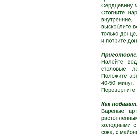
Сердцевину м
Отогните на
внутренние,
выскоблите в
только донце
и потрите до
Приготовле
Налейте во
столовые л
Положите арт
40-50 минут,
Переверните 
Как подават
Вареные ар
растопленны
холодными с
сока, с майон