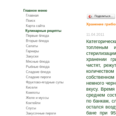
Главное меню
Главная
Поделиться…
Поиск
Хранение грибо
Карта сайта
Кулинарные рецепты
11.04.2011
Первые блюда
Вторые блюда
Категоричес
Салаты
топленым 
Гарниры
стерилизаци
Закуски
хранении гр
Мясные блюда
чистят, реж
Рыбные блюда
количество
Сладкие блюда
собственном 
Сладкие пироги
Фруктово-ягодные супы
немного черн
Кисели
вкусу. Время
Компоты
среднем сос
Желе и муссы
по банкам, с
Коктейли
остался возд
Соусы
бане при 95
Закусочные пироги