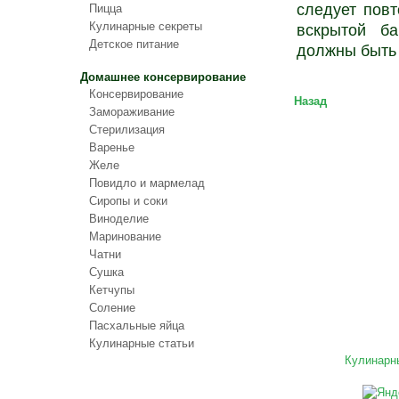
следует повт
Пицца
Кулинарные секреты
вскрытой ба
Детское питание
должны быть
Домашнее консервирование
Консервирование
Назад
Замораживание
Стерилизация
Варенье
Желе
Повидло и мармелад
Сиропы и соки
Виноделие
Маринование
Чатни
Сушка
Кетчупы
Соление
Пасхальные яйца
Кулинарные статьи
Кулинарн