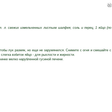
ст. л. свежих измельченных листьев шалфея, соль и перец, 1 яйцо (по
чтобы лук размяк, но еще не зарумянился. Снимите с огня и смешайте с
легка взбитое яйцо - для рыхлости и жирности.
чинке мелко нарубленной гусиной печени.